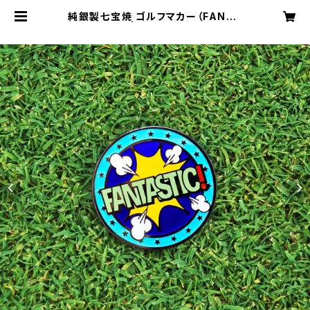
純銀製七宝焼 ゴルフマカー（FANTA
STIC!_ao） | Le Nuage Cloison
ne