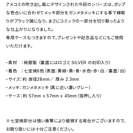
アメコミの吹き出し風にデザインされた今回のシリーズは、ポップ
な色合いに合わせてメッキ部分をガンメタメッキにする事で縁取
りがブラック調になり、まさにコミックの一部分を切り取ったよう
な仕上がりになりました。
専用ケースもつきますので、プレゼントや記念品などにもご使用
いただけます。
・素材 ：純銀製 （裏面にはロゴと SILVER の刻印入り）
・着色 ：七宝焼6色（表面：黄緑・黄・青・水色・赤・白／裏面：白）
・サイズ：約 直径28mm／ 厚み 2.3mm
・メッキ：ガンメタメッキ（黒に近い濃いグレー）
・ケース：約 57mm x 57mm x 45mm（箔押し入り）
※七宝焼部分は強い衝撃により破損する場合がございますので、
お取り扱いには十分ご注意ください。