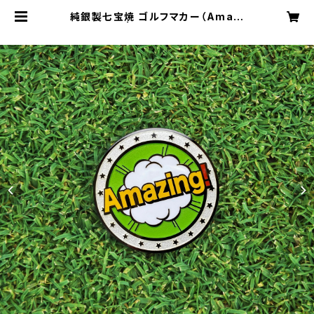
純銀製七宝焼 ゴルフマカー（Amazi
ng!_siro） | Le Nuage Cloisonn
e