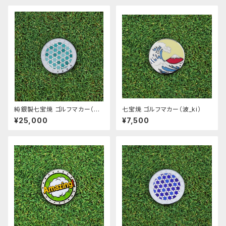
純銀製七宝焼 ゴルフマカー（mi
七宝焼 ゴルフマカー（波_ki）
dori）
¥25,000
¥7,500