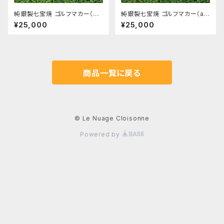
純銀製七宝焼 ゴルフマカー（A
純銀製七宝焼 ゴルフマカー（a
mazing!_siro）
o）
¥25,000
¥25,000
商品一覧に戻る
© Le Nuage Cloisonne
Powered by