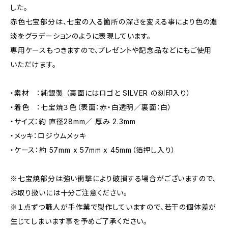
した。
赤色七宝部分は、七宝の入る箇所の深さを変える事により色の濃
淡をグラデーションのように表現しています。
専用ケースもつきますので、プレゼントや記念品などにもご使用
いただけます。
・素材 ：純銀製 （裏面にはロゴと SILVER の刻印入り）
・着色 ：七宝焼３色（表面：赤・白透明／裏面：白）
・サイズ：約 直径28mm／ 厚み 2.3mm
・メッキ：ロジウムメッキ
・ケース：約 57mm x 57mm x 45mm（箔押し入り）
※七宝焼部分は強い衝撃により破損する場合がございますので、
お取り扱いには十分ご注意ください。
※１点ずつ職人が手作業で製作していますので、若干の個体差が
生じてしまいます事を予めご了承ください。