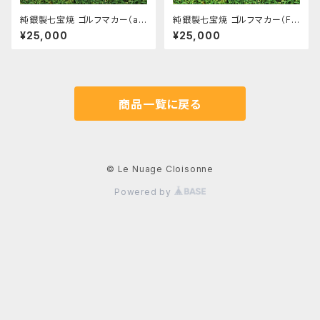
純銀製七宝焼 ゴルフマカー（a
純銀製七宝焼 ゴルフマカー（FA
o）
NTASTIC!_ao）
¥25,000
¥25,000
商品一覧に戻る
© Le Nuage Cloisonne
Powered by