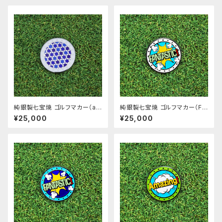
純銀製七宝焼 ゴルフマカー（a
純銀製七宝焼 ゴルフマカー（FA
o）
NTASTIC!_siro）
¥25,000
¥25,000